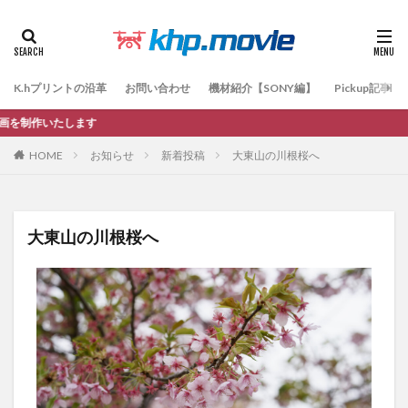
K.hプリントの沿革
お問い合わせ
機材紹介【SONY編】
Pickup記事
します
HOME
お知らせ
新着投稿
大東山の川根桜へ
大東山の川根桜へ