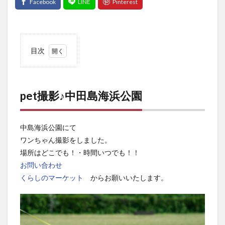
目次
1
pet
撮影
♪中
pet撮影♪中田島海浜公園
田島
海浜
公園
中島海浜公園にて
ワンちゃん撮影をしました。
場所はどこでも！・時間いつでも！！
お問い合わせ
くらしのマーケット
からお願いいたします。