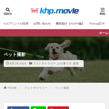
K.hプリントの沿革
お問い合わせ
機材紹介【SONY編】
Pickup記事
ホームページ・SNS用から会社案内動画を制作いたします
ペット撮影
6月 28, 2026
フォトギャラリー
,
お仕事です
,
新着
HOME
フォトギャラリー
ペット撮影